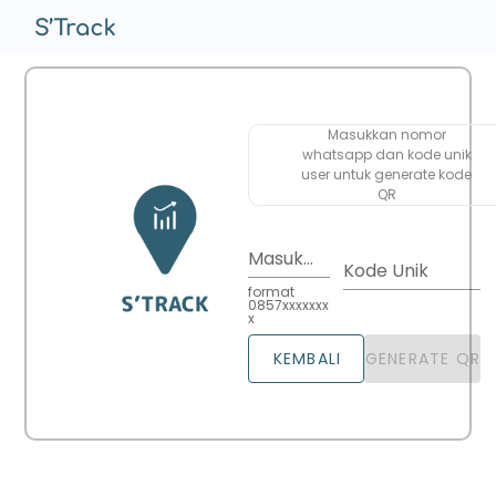
Masukkan nomor
whatsapp dan kode unik
user untuk generate kode
QR
Masukkan Nomor Handphone
Kode Unik
format
0857xxxxxxx
x
KEMBALI
GENERATE QR